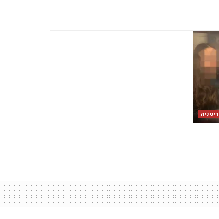
יטניה