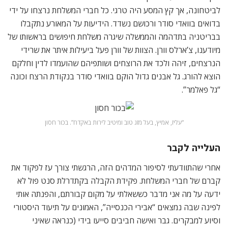
לביטחונה, אך קץ המסע היה טרגי. כל חברי המשלחת נרצחו על ידי
בדואים בוואדי סודר ורכושם נשדד. הידיעות על המאורע נתקבלו
בבריטניה בתדהמה והממשלה שיגרה משלחת חיפושים בראשותו של
מיודענו, צ’ארלס וורן. הצוות של וורן פעל ביעילות איתר את שרידי
הנרצחים, זיהה ולכד את הרוצחים ושותפיהם שהועמדו לדין וחלקם
הוצא להורג. גל אבנים גדול הוקם בוואדי סודר בנקודת הרצח וכונה
“גל פאלמר”.
“עליז, אמיץ, בעל מזג טוב ומיטיב לירות באקדח”. בכור חסון
העלייה לקבר
אחרי שהתוודעתי לסיפור המדהים הזה, הרגשתי צורך עז לפקוד את
קברם של חברי המשלחת. פקידת הקבלה בקתדרלת סנט פול לא
ידעה על מה אני מדבר כששאלתי על מקום קבורתם, והפנתה אותי
לפינה שבה נמצאים “אבירי הכנסייה”, האמונים על תיעוד היסטורי
וסיוע למבקרים. גבר ואישה חביבים סייעו בידי (כנראה שאיני