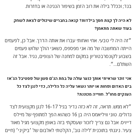
בנד; וככלל בילה את רוב הזמן בשיפור הנגינה או בחזרות.
לא היה לך קצת חסך בילדות? קנאה בחברים שיכולים לצאת לשחק
בעוד שאתה מתאמן?
״זה היה לי טבעי. אחי ואחותי עברו את אותה הדרך. אבל כן, לפעמים
הייתה המחשבה של מה אני מפספס, כשאני הולך שלוש פעמים
בשבוע לקונסרבטוריון במקום למחנה של הצופים, נגיד. אבל זה
השתלם…״.
אני זוכר שראיתי אותך כנער עולה על במת הג’ם סשן של פסטיבל הג’אז
בים האדום ופחות או יותר נשאר עליה כל הלילה, כדי לנגן לצד כל
הענקים מחו”ל. חווייה מכוננת?
״לא ממש. תראה, זה לא כזה נדיר בגיל 16-17 לנגן מקצועית לצד
גדולים. טוני וויליאמס היה בן 16 כשהוא הפך למתופף של מיילס
דייויס. אבל גם צריך לזכור שעסקתי בזה באופן מקצועי מגיל מאוד
צעיר. ניגנתי בתוכנית ‘לילה גוב’, הקלטתי לאלבום של ׳ביקיני׳ (חיים