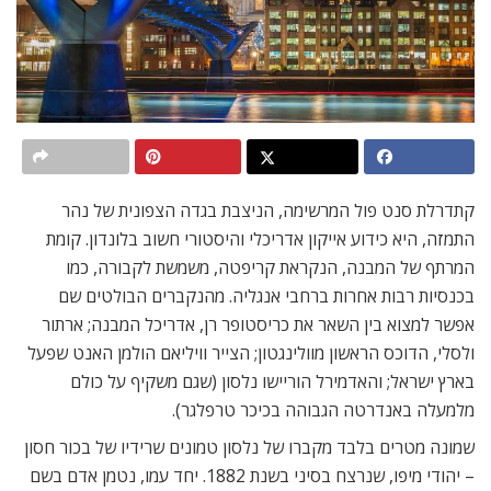
קתדרלת סנט פול המרשימה, הניצבת בגדה הצפונית של נהר
התמזה, היא כידוע אייקון אדריכלי והיסטורי חשוב בלונדון. קומת
המרתף של המבנה, הנקראת קריפטה, משמשת לקבורה, כמו
בכנסיות רבות אחרות ברחבי אנגליה. מהנקברים הבולטים שם
אפשר למצוא בין השאר את כריסטופר רן, אדריכל המבנה; ארתור
ולסלי, הדוכס הראשון מוולינגטון; הצייר וויליאם הולמן האנט שפעל
בארץ ישראל; והאדמירל הוריישו נלסון (שגם משקיף על כולם
מלמעלה באנדרטה הגבוהה בכיכר טרפלגר).
שמונה מטרים בלבד מקברו של נלסון טמונים שרידיו של בכור חסון
– יהודי מיפו, שנרצח בסיני בשנת 1882. יחד עמו, נטמן אדם בשם