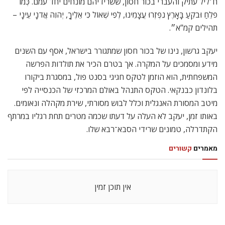
ח׳ליל עתיק והעברי בכור חסון, ששרידיהם מונחים יחד עמם. כְּמוֹ
פֹלֵחַ וּבֹקֵעַ בָּאָרֶץ נִפְזְרוּ עֲצָמֵינוּ, לְפִי שְׁאוֹל כִּי אֵלֶיךָ, יְהוִה אֲדֹנָי עֵינָי –
תהילים קמ”א״.
יעקב גרשון, נינו של בכור חסון שמתגורר בישראל, אסף עם השנים
מידע ומסמכים על המקרה. אך בטרם הכיר את תולדות הפרשה
המשפחתית, הוא הוזמן לטקס חגיגי בסנט פול, במסגרת ביקורו
בלונדון כבנקאי. הטקס התנהל באולם המרכזי של הכנסייה לפי
מיטב המסורת האנגלית וכלל לבוש מסורתי, שירת מקהלה ונאומים.
באותו זמן, יעקב לא העלה על דעתו שכמה מטרים תחת רגליו במרתף
הקתדרלה, טמונים שרידי הסבא־רבא שלו.
מאמרים
קשורים
אין תוכן זמין