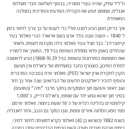
ח׳ליל עתיק, שהיה נוצרי מסוריה, בנוסף לשלושה חברי משלחת
אנגלית, שמותם זעזע את הקהילה המדעית והמדינית בממלכה
המאוחדת.
איך בדיוק חסון הגיע לסנט פול? כדי לענות על כך צריך לחזור בזמן
ל־1840 – השנה שבה נולד אדם בשם אדוארד הנרי פאלמר בעיר
קיימברידג׳. כבר מגיל צעיר פאלמר גילה סקרנות לשפות, ולאחר
שהחלים באופן פלאי ממחלת השחפת בגיל 19, המשיך את לימודיו
ואת התמחותו במזרחנות ובשפות. בגיל 29 (1868-9) הגיע לראשונה
למזרח התיכון, כשצורף כחבר במשלחתו של צ’ארלס וורן מטעם
הקרן לחקירת ארץ ישראל (PEF). פאלמר פרח בסביבה המדברית
והוסיף להכיר דיאלקטים חדשים של הבדואים. שנה אחר כך חזר
שוב לאזור והפעם תוך התמקדות בחקר מדבר ״תיה״ (התועים)
בסיני תוך שהוא גומע יחד עם שותפו, צ’ארלס דרייק, כ־1,000
קילומטרים בהליכה רגלית של כ־16 שעות ביממה. פאלמר פרסם
ספר מסע המלווה איורים ומפות, שבו נסקר גם הנגב, וחזר לאנגליה.
בשנת 1882 (כשהוא בן 42) פאלמר נקרא למשימה לחזור לסיני,
בימים שבהם מצרים סערה והאינטרסים הבריטיים עמדו בסכנה.