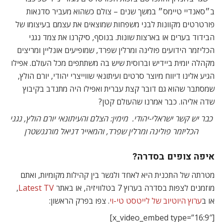
ב״סאנדיי טיימס״ במשך שנים – צולם כשהוא מעביר סדנאות
פורטרטים מקוונות לבני משפחות שמוצאים את עצמם בעיצומו של
הבידוד בערים או בארצות שונות. בנוסף, סיקרנו את צמד נגני
הכליזמר הידועים פולינה ומרלין שפרד, שמופיעים אונליין ומריצים
מקהלה יומית ביידיש וברוסית שיש בה משתתפים מכל העולם. אפילו
הגיע אלינו דיווח מיוצר סרטים ועיתונאי שווייצרי יהודי, יורם הולץ,
שמסתבר שהוא גם דובר קצת עברית ואפילו היה מתנדב בקיבוץ
שדה אליהו. כבר אמרנו שהעולם קטן?
כבר יש קשר ישראלי-יהודי. מימין: הצלם והעיתונאי יורם הולץ, נגני
הכליזמר פולינה ומרלין שפרד, והמאייר דניאל מורגנשטרן
איפה צופים בסדרה?
מטרתה של התכנית היא לאחד ולגשר בין קהילות מקומיות, ואתם
מוזמנים לצפות בסדרה בערוץ 7 בטלוויזיה, או באתר
Latest TV
,
או ב
ערוץ היוטיוב של לייטסט טי-וי
. צפו בפרק הראשון:
[x_video_embed type=”16:9″]