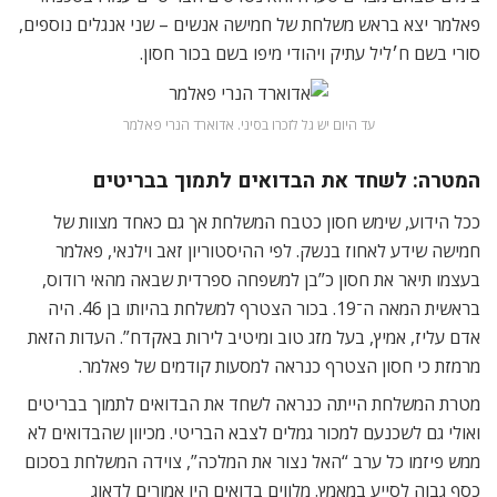
פאלמר יצא בראש משלחת של חמישה אנשים – שני אנגלים נוספים,
סורי בשם ח׳ליל עתיק ויהודי מיפו בשם בכור חסון.
עד היום יש גל לזכרו בסיני. אדוארד הנרי פאלמר
המטרה: לשחד את הבדואים לתמוך בבריטים
ככל הידוע, שימש חסון כטבח המשלחת אך גם כאחד מצוות של
חמישה שידע לאחוז בנשק. לפי ההיסטוריון זאב וילנאי, פאלמר
בעצמו תיאר את חסון כ”בן למשפחה ספרדית שבאה מהאי רודוס,
בראשית המאה ה־19. בכור הצטרף למשלחת בהיותו בן 46. היה
אדם עליז, אמיץ, בעל מזג טוב ומיטיב לירות באקדח”. העדות הזאת
מרמזת כי חסון הצטרף כנראה למסעות קודמים של פאלמר.
מטרת המשלחת הייתה כנראה לשחד את הבדואים לתמוך בבריטים
ואולי גם לשכנעם למכור גמלים לצבא הבריטי. מכיוון שהבדואים לא
ממש פיזמו כל ערב “האל נצור את המלכה”, צוידה המשלחת בסכום
כסף גבוה לסייע במאמץ. מלווים בדואים היו אמורים לדאוג