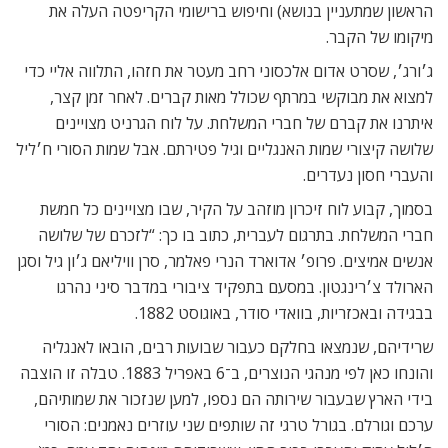
הראשון שמתעניין בנושא) וחיפוש ברישומי הקריפטה העלה את
מיקומו של הקבר.
ג׳ורג׳, שסרט אדום אלכסוני רחב מעטר את חזהו, התלווה אליי כדי
למצוא את מבוקשי במרתף שכולל מאות קברים. לאחר זמן קצר,
איתרנו את קברם של חברי המשלחת. על לוח הגרניט מצויינים
שלושה קיצורי שמות האנגליים וגיל פטירתם. אבל שמות הסורי ח׳ליל
והעברי חסון נעדרים.
בסמוך, קבוע לוח זיכרון מוזהב על הקיר, שבו מצויינים כל חמשת
חברי המשלחת. בתרגום לעברית, כתוב בו כך: “לזכרם של שלושה
אנשים אמיצים. פרופ׳ אדוארד הנרי פאלמר, סרן וויליאם ג׳ון גיל וסגן
הארולד צ׳רינגטון. במסעם בתפקיד ציבורי במדבר סיני נהרגו
בבגידה ובאכזריות, בוואדי סודר, באוגוסט 1882.
שרידיהם, שנמצאו בחלקם כעבור שבועות רבים, הובאו לאנגליה
והונחו כאן לפי מנהגי הנוצרים, ב־6 באפריל 1883. טבלה זו הוצבה
בידי הארץ שבעבור שירותה הם נספו, למען שנזכור את שמותיהם,
ערכם וגורלם. בגורל טרגי זה שותפים שני עוזרים נאמנים: הסורי