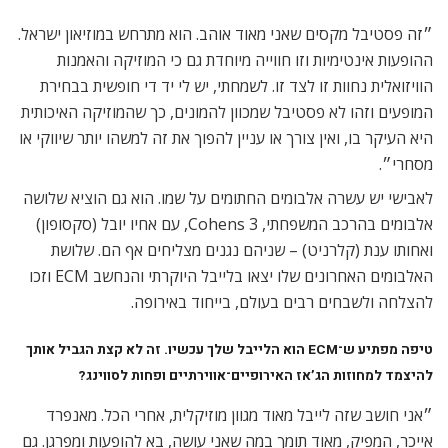
״זה פסטיבל מקסים שאני מאוד אוהב. הוא מתרחש במוזיאון ישראל.
ההופעות אינטימיות וזו חווייה מיוחדת גם כי המוזיקה והאמנות
הוויזואלית נחוות זו לצד זו. לשמחתי, יש לי יד די חופשית בבחירת
המופעים וזהו לא פסטיבל שמכוון להמונים, כך שהמוזיקה האיכותית
היא העיקר בו, ואין צורך או עניין להפוך את זה למשהו יותר שיווקי או
מסחרי״.
לאבישי יש עשרה אלבומים החתומים על שמו. הוא גם הוציא שלושה
אלבומים בהרכב המשפחתי, Cohens 3, עם אחיו יובל (סקסופון)
ואחותו ענת (קלרניט) – שניהם נגנים מצליחים אף הם. שלושת
האלבומים האחרונים שלו יצאו בלייבל היוקרתי והנחשב ECM וזכו
להצלחה ולשבחים רבים בעולם, בייחוד באירופה.
טיפה מפתיע ש־ECM הוא הלייבל שלך עכשיו. זה לא קצת הגביל אותך
להיצמד למחוזות הג’אז האירופיים־אווירתיים ופחות לסווינג?
״אני חושב שזה לייבל מאוד מגוון מוזיקלית, אחרי הכל. מאנפרד
אייכר, המפיק, מאוד תומך במה שאני עושה, בא להופעות ומפרגן. גם