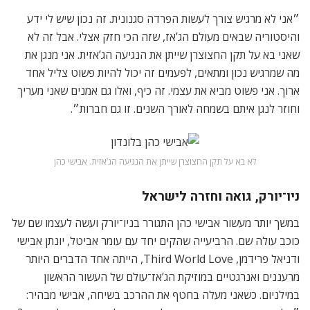
״אני לא מרגיש צורך לעשות הפרדה סגנונית. זה נכון שיש לי ידע
והיסטוריה שבאים מעולם הג’אז, שזה הכי חזק אצלי. אבל זה לא
שאני בא על תקן החצוצרן שייתן את הנגיעה הג’אזית. אני מנגן את
מה שמרגיש נכון ומתאים, לפעמים זה יכול להיות פשוט צליל אחד
ארוך. אני פשוט מביא את עצמי. זה כיף, ואלו גם אמנים שאני מעריך
וחוזר לנגן איתם בשמחה לאורך השנים. זו גם חברות״.
לא בא על תקן החצוצרן שייתן את הנגיעה הג’אזית. אבישי כהן
ניו־יורק, גואה וחזרה לישראל
במשך יותר מעשור אבישי כהן התגורר בניו־יורק ועשה לעצמו שם של
כוכב עולה שם. הרביעייה שהקים יחד עם עומר אביטל, יונתן אבישי
ודניאל פרידמן, Third World Love, הייתה אחד הדברים היותר
מרעננים ואנרגטיים במוזיקת הג’אז־עולם של העשור הראשון
במילניום. כשאני מעלה בחטף את ההרכב בשיחה, אבישי מבהיר: