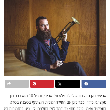
אבישי כהן היה סוג של ילד פלא תל־אביבי, ומגיל 10 הוא כבר נגן
מקצועי. כילד, כבר ניגן עם הפילהרמונית; השתתף בסצנה בסרט
בתפקיד עצמו, כילד מחצצר; למד ג’אז בתלמה ילין; ניגן בתזמורות ביג