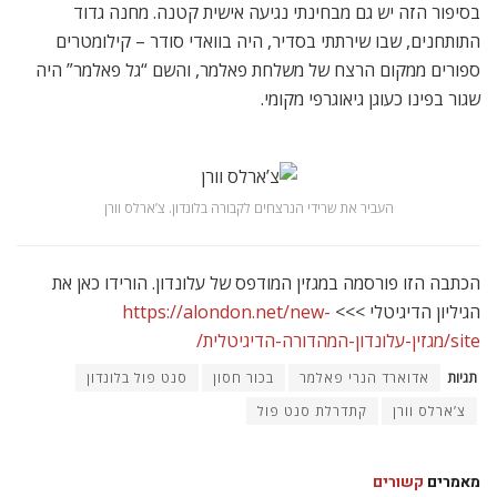
בסיפור הזה יש גם מבחינתי נגיעה אישית קטנה. מחנה גדוד
התותחנים, שבו שירתתי בסדיר, היה בוואדי סודר – קילומטרים
ספורים ממקום הרצח של משלחת פאלמר, והשם “גל פאלמר” היה
שגור בפינו כעוגן גיאוגרפי מקומי.
העביר את שרידי הנרצחים לקבורה בלונדון. צ’ארלס וורן
הכתבה הזו פורסמה במגזין המודפס של עלונדון. הורידו כאן את
הגיליון הדיגיטלי >>>
https://alondon.net/new-
site/מגזין-עלונדון-המהדורה-הדיגיטלית/
תגיות
אדוארד הנרי פאלמר
בכור חסון
סנט פול בלונדון
צ’ארלס וורן
קתדרלת סנט פול
מאמרים
קשורים