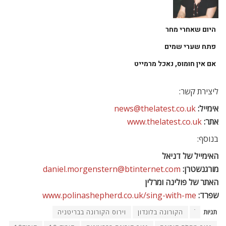
היום שאחרי מחר
פתח שערי שמים
אם אין חומוס, נאכל מרמייט
ליצירת קשר:
אימייל:
news@thelatest.co.uk
אתר:
www.thelatest.co.uk
בנוסף:
האימייל של דניאל
מורגנשטרן:
daniel.morgenstern@btinternet.com
האתר של פולינה ומרלין
שפרד:
www.polinashepherd.co.uk/sing-with-me
תגיות
ֿ
הקורונה בלונדון
וירוס הקורונה בבריטניה