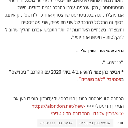
לעשות משהו שהוא לא סווינג־אוריינטלי, אלא יותר בועט. זה התחיל
מטסטוסטרון, רוק ואנרגיה. עברו בהרכב נגנים גדולים, מישל
אנדגיוצ’לו ניגנה בס, גיטריסט שהצטרף אחר כך ל’רוטס’ ניגן איתנו.
בסוף זה התגלגל להרכב של שני מתופפים, שני גיטריסטים
וחצוצרה. בשנתיים האחרונות זה יותר התגבש. עברנו תהליך שהוביל
להקלטות – חיפוש אחר יופי״.
נראה שמאנפרד סומך עליך…
״כנראה…״.
* אבישי כהן צפוי להופיע ב־4 ביולי 2020 עם ההרכב ״ביג וישס״
ב
פסטיבל ״לאב סופּרים״
.
הכתבה הזו פורסמה במגזין המודפס של עלונדון. הורידו כאן את
הגיליון הדיגיטלי >>>
https://alondon.net/new-
site/מגזין-עלונדון-המהדורה-הדיגיטלית/
תגיות
אבישי כהן באנגליה
אבישי כהן בבריטניה