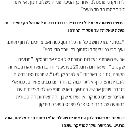
לרוז וקרני פוסטל), ואחר כך הגיעה פנייה משלום חנוך. אז אתה
לומד להתנהל מקצועית״.
ועכשיו כשאתה אבא לילדים בגיל בו כבר נדרשת להתנהל מקצועית – זה
מעלה שאלות? על תפקיד ההורה?
״בטח, לגמרי. חושב על זה כל הזמן. כמה ואם צריכים לדחוף אותם,
ואיך הכי נכון לעודד ולתמוך בלי יותר מדי לחץ״.
אבישי השתתף באלבום המופת של אסף אמדורסקי, ״מנועים
שקטים״, שלאחרונה חגג 20 במופע מיוחד בו הוא התארח. באותה
תקופה, גם ניגן באלבום ״אולארצ’יק ג’אז״, שתרגם סטנדרטים
לעברית והציג רף אלתור גבוה במיוחד עם נגנים צעירים, כמו אלי
דג’יברי ויונתן אבישי. בהמשך, באו שיתופי פעולה מצליחים עם
זמרים־יוצרים כמו קרן אן ושלומי שבן, וההתארחות ההיסטורית
בהופעה של הרד הוט צ’ילי פפרס בפארק הירקון.
כשאתה בא כאורח לנגן עם אמנים שעולם הג’אז פחות קרוב אליהם, אתה
מרגיש שהגישה שלך למוזיקה שונה?