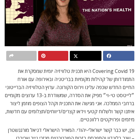
Covering Covid 19 היא תכנית טלוויזיה יומית שמסקרת את
התמודדותן של קהילות מקומיות בבריטניה ובאירופה עם אורח
החיים החדש שכפה עלינו וירוס הקורונה. ערוץ הטלוויזיה הברייטוני
״לייטסט טי-וי״ מפיק את הסדרה, שמשודרת ב-13 ערוצים מקומיים
ברחבי הממלכה. אני מגישה את התכנית וקהל הצופים מוזמן ליצור
איתנו קשר ולשלוח קטעי וידאו קצרים/דיווחים/תצלומים עם חדשות,
מיזמים ופרויקטים רלוונטיים.
וכן, יש כבר קשר ישראלי-יהודי. המאייר הישראלי דניאל מורגנשטרן
– שגר בלונדון והתפרסם בזכות הפורטרטים מגזרי נייר שכיכבו