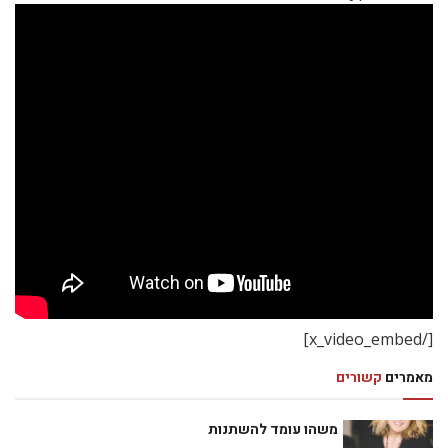
[/x_video_embed]
מאמרים
קשורים
משהו עומד להשתנות