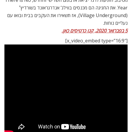
מסיבוב הופעות לרגל יציאת אלבומם השלישי והחדש, There is No
Year. את החגיגה הם מכנסים בווילג’ אנדרגראונד בשורדיץ׳
(Village Underground), אז תשאירו את העקבים בבית ובואו עם
נעליים נוחות.
5 בפברואר 2020, קנו כרטיסים כאן.
[x_video_embed type=”16:9″]