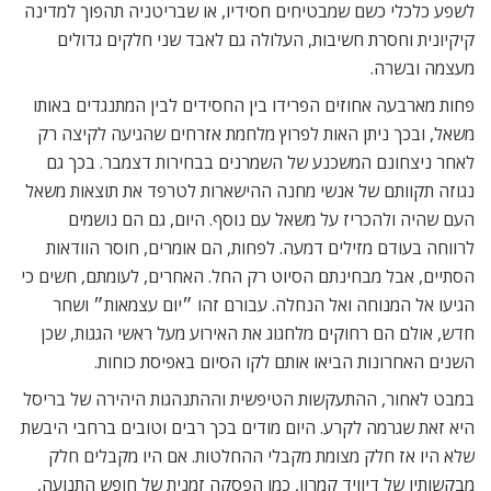
לשפע כלכלי כשם שמבטיחים חסידיו, או שבריטניה תהפוך למדינה
קיקיונית וחסרת חשיבות, העלולה גם לאבד שני חלקים גדולים
מעצמה ובשרה.
פחות מארבעה אחוזים הפרידו בין החסידים לבין המתנגדים באותו
משאל, ובכך ניתן האות לפרוץ מלחמת אזרחים שהגיעה לקיצה רק
לאחר ניצחונם המשכנע של השמרנים בבחירות דצמבר. בכך גם
נגוזה תקוותם של אנשי מחנה ההישארות לטרפד את תוצאות משאל
העם שהיה ולהכריז על משאל עם נוסף. היום, גם הם נושמים
לרווחה בעודם מזילים דמעה. לפחות, הם אומרים, חוסר הוודאות
הסתיים, אבל מבחינתם הסיוט רק החל. האחרים, לעומתם, חשים כי
הגיעו אל המנוחה ואל הנחלה. עבורם זהו ״יום עצמאות״ ושחר
חדש, אולם הם רחוקים מלחגוג את האירוע מעל ראשי הגגות, שכן
השנים האחרונות הביאו אותם לקו הסיום באפיסת כוחות.
במבט לאחור, ההתעקשות הטיפשית וההתנהגות היהירה של בריסל
היא זאת שגרמה לקרע. היום מודים בכך רבים וטובים ברחבי היבשת
שלא היו אז חלק מצומת מקבלי ההחלטות. אם היו מקבלים חלק
מבקשותיו של דיוויד קמרון, כמו הפסקה זמנית של חופש התנועה,