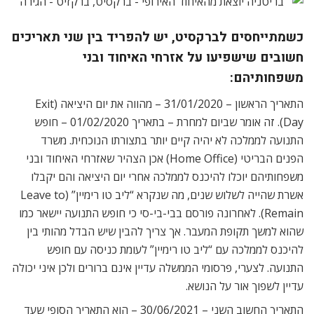
כשמתייחסים לברקסיט, יש להפריד בין שני תאריכים
חשובים שישפיעו על אזרחי האיחוד ובני
משפחותיהם:
התאריך הראשון – 31/01/2020 – מהווה את יום היציאה (Exit
Day). זה אומר שביום למחרת – בתאריך 01/02/2020 – חופש
התנועה לממלכה לא יהיה קיים יותר בתצורתו הנוכחית. משרד
הפנים הבריטי (Home Office) אכן הצהיר שאזרחי האיחוד ובני
משפחותיהם יוכלו להיכנס לממלכה אחרי יום היציאה והם יקבלו
אשרת שהייה לשלוש שנים, מה שנקרא “ליב טו רימיין” (Leave to
Remain). לאחרונה פורסם בבי-בי-סי כי חופש התנועה יישאר כמו
שהוא למשך תקופת המעבר. אך צריך להבין שיש הבדל מהותי בין
להיכנס לממלכה עם “ליב טו רימיין” לעומת כניסה עם חופש
התנועה. לצערי, פרסומי הממשלה עדיין אינם ברורים ו
לכן איני יכולה
עדיין לשפוך אור על הנושא.
התאריך החשוב השני – 30/06/2021 – הוא התאריך הסופי שעד