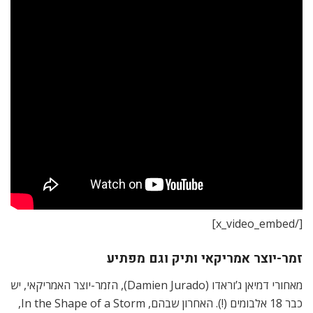
[/x_video_embed]
זמר-יוצר אמריקאי ותיק וגם מפתיע
מאחורי דמיאן ג’וראדו (Damien Jurado), הזמר-יוצר האמריקאי, יש
כבר 18 אלבומים (!). האחרון שבהם, In the Shape of a Storm,