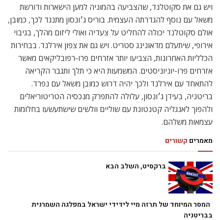
ויש גם את סקוטלנד, שהצביעה בהמוניה למען הישארות ודורשת
משאל עם נוסף להגדרתה העצמית. בוריס ג׳ונסון מתנגד לכך, כמובן,
אולם סקוטלנד יכולה להחליט על צעדיה ואולי ליזום מהלך, בגיבוי
אירופי, שיתעלם מדאונינג סטריט. ויש גם את צפון אירלנד. בבחירות
הכלליות האחרונות, הצביעו יותר אזרחים פרו-רפובליקאים מאשר
אזרחים פרו-יוניוניסטים. המשמעות היא כי תלך ותגבר הקריאה
להתאחד עם אירלנד ולכך יהיה דרוש כמובן משאל עם נפרד.
בריטניה, בעידן ג׳ונסון, עלולה להתפרק מנכסיה הטריטוריאלים
ולהפוך לאנגליה קטנטונת עם שוליים וולשים שישתעשעו בחלומות
עצמאות משלהם.
מאמרים
קשורים
ברקסיט, השלב הבא
המסר המיוחד של תרזה מיי לידידי ישראל במפלגה השמרנית
בבריטניה