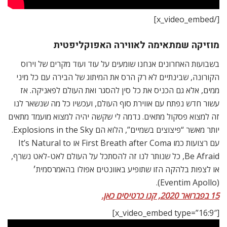
[/x_video_embed]
מוזיקה שמתאימה לאווירה האפוקליפטית
בשבועות האחרונים אנחנו שומעים על עוד ועוד מקרים של וירוס
הקורונה, שבינתיים לא רק הרס את המיתוג של הבירה עם כל מיני
ממים, אלא גם הכניס את כל סין להסגר ואת העולם לפאניקה. אז
עשור חדש נפתח עם אווירת סוף העולם, ועכשיו כל מה שנשאר לנו
זה למצוא פסקול מתאים. נדמה לי שקשה יהיה למצוא מועמד מתאים
יותר מאשר “פיצוצים בשמיים”, הלוא הם Explosions in the Sky.
עם רצועות כמו First Breath after Coma או It’s Natural to
Be Afraid, כל שנותר לנו זה להסתכל על העולם לאט-לאט נשרף,
או לצפות בלהקה הזו שתופיע באוונטים אפולו בהאמרסמית׳
(Eventim Apollo).
15 בפברואר 2020, קנו כרטיסים כאן.
[x_video_embed type=”16:9″]