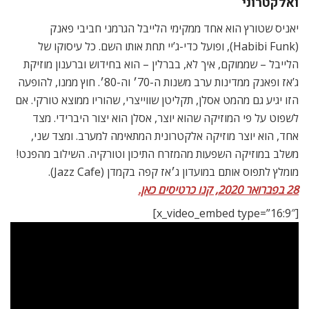
ואלקטרוני
יאניס שטורץ הוא אחד ממקימי הלייבל הגרמני חביבי פאנק
(Habibi Funk), ופועל כדי-ג’יי תחת אותו השם. כל עיסוקו של
הלייבל – שממוקם, איך לא, בברלין – הוא בחידוש וברענון מוזיקת
ג’אז ופאנק ממדינות ערב משנות ה-70׳ וה-80׳. חוץ ממנו, להופעה
הזו יגיע גם מהמט אסלן, תקליטן שווייצרי, שהוריו ממוצא טורקי. אם
לשפוט על פי המוזיקה שהוא יוצר, אסלן הוא יצור היברידי. מצד
אחד, הוא יוצר מוזיקה אלקטרונית המתאימה למערב. ומצד שני,
משלב במוזיקה השפעות מהמזרח התיכון וטורקיה. השילוב מהפנט!
מומלץ לתפוס אותם במועדון ג׳אז קפה בקמדן (Jazz Cafe).
28 בפברואר 2020, קנו כרטיסים כאן.
[x_video_embed type=”16:9″]