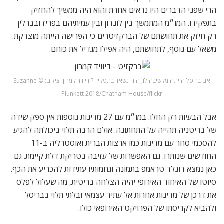
הרי שפני הדברים היו נראים אחרת והוא היה ממשיך להחזיק
בתפקידו. המו״מ המתמשך בין לונדון ובין עמיתיהם בפריז ובברלין
רק חיזק את תחושתם של הברקזיטרים כי הפרישה הייתה מוצדקת.
משאל עם נוסף, לתחושתם, היה אפילו מגדיל את כוחם.
אם בריסל הייתה מקשיבה לו, היה נשאר בתפקידו? דיוויד קמרון. צילום: © Suzanne
Plunkett 2018/Chatham House/flickr
אבל הבעיות רק החלו. במו״מ עם 27 מדינות נוספות אין ספק שידה
של בריטניה תהייה על התחתונה. אולם הרבה תלוי ביכולתה להגיע
להסכמי סחר עם מדינות כמו ארצות הברית ואוסטרליה ב-11
החודשים שנותרו. גם האפשרות של עזיבה בטריקת דלת קיימת. גם
כאן נמצא דונלד טראמפ בתמונה וגחמותיו עתידות להכריע את הכף.
סיוטו של האיחוד האירופי יהיה הצלחה בריטית, מה שעלול לפלס
את דרכן של מדינות אחרות אל עתיד עצמאי ובלתי תלוי בבריסל
ולהביא לקריסתו של הפרויקט האירופאי כולו.