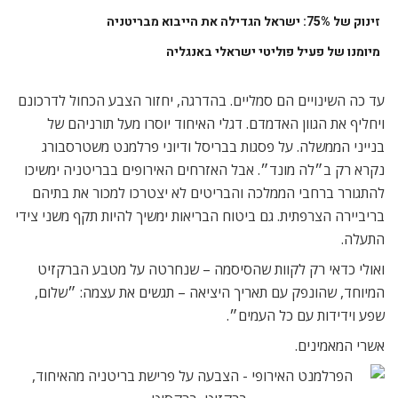
זינוק של 75%: ישראל הגדילה את הייבוא מבריטניה
מיומנו של פעיל פוליטי ישראלי באנגליה
עד כה השינויים הם סמליים. בהדרגה, יחזור הצבע הכחול לדרכונם
ויחליף את הגוון האדמדם. דגלי האיחוד יוסרו מעל תורניהם של
בנייני הממשלה. על פסגות בבריסל ודיוני פרלמנט משטרסבורג
נקרא רק ב״לה מונד״. אבל האזרחים האירופים בבריטניה ימשיכו
להתגורר ברחבי הממלכה והבריטים לא יצטרכו למכור את בתיהם
בריביירה הצרפתית. גם ביטוח הבריאות ימשיך להיות תקף משני צידי
התעלה.
ואולי כדאי רק לקוות שהסיסמה – שנחרטה על מטבע הברקזיט
המיוחד, שהונפק עם תאריך היציאה – תגשים את עצמה: ״שלום,
שפע וידידות עם כל העמים״.
אשרי המאמינים.