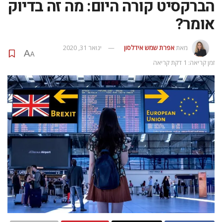
הברקסיט קורה היום: מה זה בדיוק
אומר?
מאת
אפרת‭ ‬שמש‭ ‬אידלסון
ינואר 31, 2020
A
A
זמן קריאה: 1 דקת קריאה