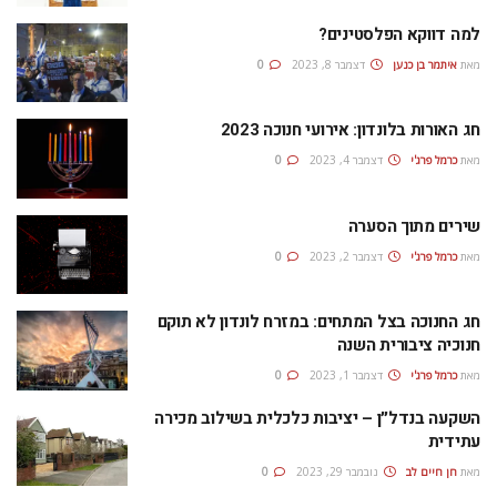
למה דווקא הפלסטינים?
מאת
איתמר בן כנען
דצמבר 8, 2023
0
חג האורות בלונדון: אירועי חנוכה 2023
מאת
כרמל פרג'י
דצמבר 4, 2023
0
שירים מתוך הסערה
מאת
כרמל פרג'י
דצמבר 2, 2023
0
חג החנוכה בצל המתחים: במזרח לונדון לא תוקם
חנוכיה ציבורית השנה
מאת
כרמל פרג'י
דצמבר 1, 2023
0
השקעה בנדל״ן – יציבות כלכלית בשילוב מכירה
עתידית
מאת
חן חיים לב
נובמבר 29, 2023
0