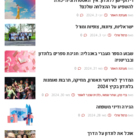
רילוקיישן ללונדון: איך האסטרולוגיה יכולה
להשפיע על ההצלחה שלכם?
מאת
מערכת האתר
יוני 3, 2024
0
ישראליות, ציונות, צופיות ומורל
מאת
כרמל פרג'י
יוני 3, 2024
0
שבוע הספר העברי באנגליה: חגיגת ספרים בלונדון
ובבריטניה
מאת
מערכת האתר
מאי 31, 2024
0
המדריך לאירועי תאטרון, מוזיקה, תרבות ואומנות
בלונדון בקיץ 2024
מאת
ברי כהן, שחר שמאי, כלנית שכנר לאופר
מאי 30, 2024
0
הגירה ודיני משפחה
מאת
כרמל פרג'י
מאי 28, 2024
0
אוכל את לונדון על הדרך