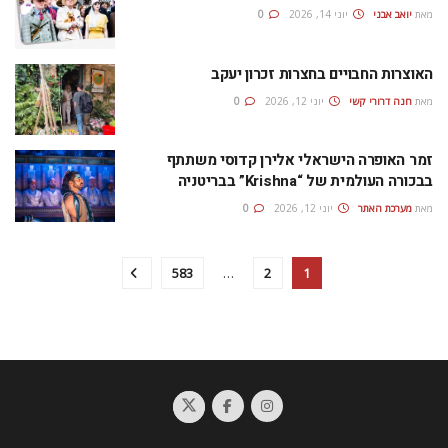
מאת
יואב אבני
יוני 14, 2026
0
האוצרות החבויים בחצרות זכרון יעקב
מאת
חנה דרורי קשי
יוני 12, 2026
0
זמר האופרה הישראלי אלירן קדוסי משתתף
בבכורה העולמית של “Krishna” בבריטניה
מאת
מערכת האתר
יוני 12, 2026
0
583
…
2
1