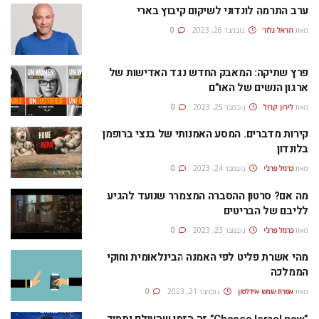
ערב התרמה לונדוני לשיקום קיבוץ בארי
מאת
הראל גלזר
נובמבר 26, 2023
0
פרץ שתיקה: המאבק החדש נגד האדישות של
ארגון הנשים של האו”ם
מאת
לירון קרול
נובמבר 25, 2023
0
קירות מדברים. המסע האמנותי של בנצי ברופמן
בלונדון
מאת
כרמל פרג'י
נובמבר 24, 2023
0
מה אם? סרטון ההסברה המצמרר שנועד להגיע
לליבם של הבריטים
מאת
כרמל פרג'י
נובמבר 23, 2023
0
מהי אשרת פליט לפי האמנה הבינלאומית וחוקי
הממלכה
מאת
אפרת‭ ‬שמש‭ ‬אידלסון
נובמבר 21, 2023
0
”Choose Israel now” זה הזמן שהעולם יתמוך