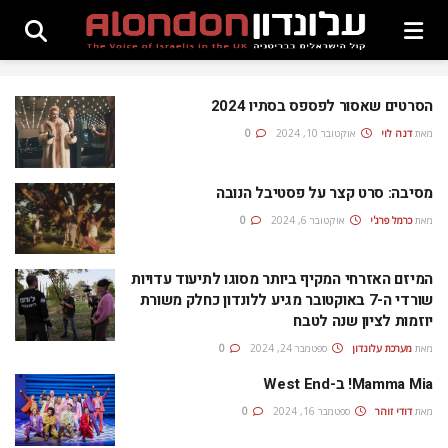
הסרטים שאסור לפספס בסתיו 2024
מאת
דנה לוי
אוקטובר 10, 2024
0
מסיבה: סרט קצר על פסטיבל הנובה
מאת
כרמל פרג'י
אוקטובר 6, 2024
0
המיזם האזרחי המקיף ביותר מסוגו לתיעוד עדויות
שורדי ה-7 באוקטובר מגיע ללונדון כחלק משורת
יוזמות לציון שנה לטבח
מאת
מערכת עלונדון
ספטמבר 24, 2024
0
Mamma Mia! ב-West End
מאת
דודי זוהר
ספטמבר 16, 2024
0