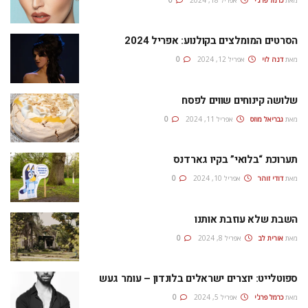
הסרטים המומלצים בקולנוע: אפריל 2024
מאת
דנה לוי
אפריל 12, 2024
0
שלושה קינוחים שווים לפסח
מאת
גבריאל מוזס
אפריל 11, 2024
0
תערוכת “בלואי” בקיו גארדנס
מאת
דודי זוהר
אפריל 10, 2024
0
השבת שלא עוזבת אותנו
מאת
אורית לב
אפריל 8, 2024
0
ספוטלייט: יוצרים ישראלים בלונדון – עומר געש
מאת
כרמל פרג'י
אפריל 5, 2024
0