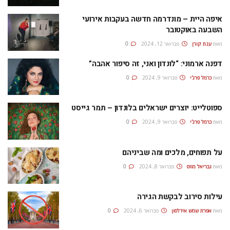
איפה היית – מונדרמה חדשה בעקבות אירועי
השבעה באוקטובר
מאת
ענת קורן
פברואר 12, 2024
0
דפנה ארמוני: “לונדון ואני, זה סיפור אהבה”
מאת
כרמל פרג'י
פברואר 9, 2024
0
ספוטלייט: יוצרים ישראלים בלונדון – תמר גייסט
מאת
כרמל פרג'י
פברואר 9, 2024
0
על תפוחים, מלכים ומה שביניהם
מאת
גבריאל מוזס
פברואר 8, 2024
0
עילות סירוב לבקשת הגירה
מאת
אפרת‭ ‬שמש‭ ‬אידלסון
פברואר 6, 2024
0