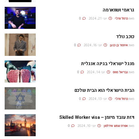
גראמי ושווארמה
מאת
כרמל פרג'י
יוני 21, 2024
0
כוכב נולד
מאת
איתמר בן כנען
יוני 16, 2024
0
מנגל ישראלי בגינה אנגלית
מאת
גבריאל מוזס
יוני 14, 2024
0
הבית הישראלי הוא הבית שלכם
מאת
כרמל פרג'י
יוני 13, 2024
0
ויזת עובד מיומן – Skilled Worker visa
מאת
אפרת‭ ‬שמש‭ ‬אידלסון
יוני 10, 2024
0