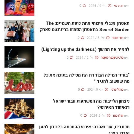
מאת
דנה לוי
יולי 19, 2024
0
תאטרון אנגלי איכותי תחת כיפת השמיים: The
Secret Garden בתאטרון הפתוח בריג’נטס פארק
מאת
דודי זוהר
יולי 15, 2024
0
להאיר את החושך (Lighting up the darkness)
מאת
כלנית שכנר-לאופר
יולי 12, 2024
0
“בעיני המילה הבודדת הזו מכילה בתוכה את כל
מה שחשוב להגיד.”
מאת
כרמל פרג'י
יולי 9, 2024
0
ניצחון הלייבור: מה המשמעות עבור ישראל
והאיחוד האירופי?
מאת
אילן כהן
יולי 5, 2024
0
מכתבים, אור ואהבה: אירוע ההתרמה בלונדון למען
קיבוץ בארי