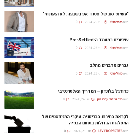
“עשיתי סוג של סטנד-אפ בשבעה. לא האמנתי”
מאת
כרמל פרג'י
יוני 25, 2024
0
שיפורים במעמד ה-Pre-Settled
מאת
כרמל פרג'י
יוני 25, 2024
0
גברים מדברים מהלב
מאת
כרמל פרג'י
יוני 25, 2024
0
כדורגל בלונדון – המדריך האלטרנטיבי
מאת
כתב וצילם: עמרי לוין
יוני 24, 2024
0
לקראת בחירות בבריטניה: עיקרי המניפסטים של
המפלגות הגדולות בתחום הבנייה
מאת
LEV PROPERTIES
יוני 21, 2024
0