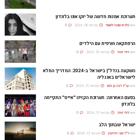
תערוכת אמנות חדשה של יוקו אונו בלונדון
מאת
כלנית שכנר-לאופר
פברואר 18, 2024
0
הרפתקאה חורפית עם הילדים
מאת
דודי זוהר
פברואר 16, 2024
0
השקעה בנדל”ן בישראל ב-2024: המדריך המלא
לישראלים באנגליה
מאת
עו״ד דנה בן חמו
פברואר 15, 2024
0
בפעם האחרונה: תערוכת הקזינו ״אייס״ התקיימה
בלונדון
מאת
דודי זוהר
פברואר 13, 2024
0
ישראל שבתוך הלב
מאת
ד"ר שני וידרגורן
פברואר 13, 2024
0