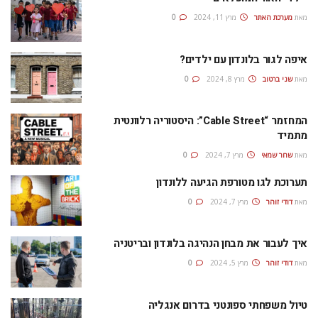
מאת
מערכת האתר
מרץ 11, 2024
0
איפה לגור בלונדון עם ילדים?
מאת
שני ברטוב
מרץ 8, 2024
0
המחזמר “Cable Street”: היסטוריה רלוונטית
מתמיד
מאת
שחר שמאי
מרץ 7, 2024
0
תערוכת לגו מטורפת הגיעה ללונדון
מאת
דודי זוהר
מרץ 7, 2024
0
איך לעבור את מבחן הנהיגה בלונדון ובריטניה
מאת
דודי זוהר
מרץ 5, 2024
0
טיול משפחתי ספונטני בדרום אנגליה