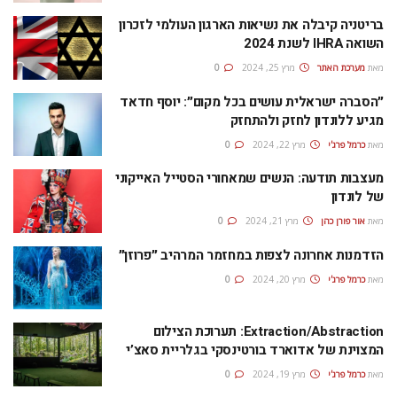
בריטניה קיבלה את נשיאות הארגון העולמי לזכרון
השואה IHRA לשנת 2024
מאת
מערכת האתר
מרץ 25, 2024
0
״הסברה ישראלית עושים בכל מקום״: יוסף חדאד
מגיע ללונדון לחזק ולהתחזק
מאת
כרמל פרג'י
מרץ 22, 2024
0
מעצבות תודעה: הנשים שמאחורי הסטייל האייקוני
של לונדון
מאת
אור פורן כהן
מרץ 21, 2024
0
הזדמנות אחרונה לצפות במחזמר המרהיב ״פרוזן״
מאת
כרמל פרג'י
מרץ 20, 2024
0
Extraction/Abstraction: תערוכת הצילום
המצוינת של אדוארד בורטינסקי בגלריית סאצ’י
מאת
כרמל פרג'י
מרץ 19, 2024
0