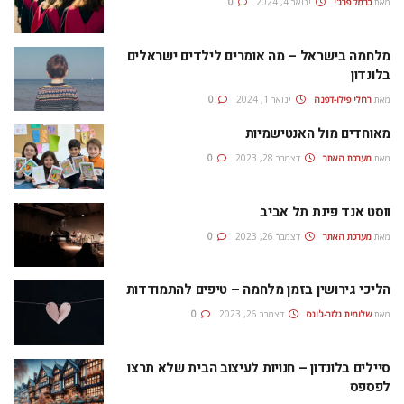
מאת
כרמל פרג'י
ינואר 4, 2024
0
מלחמה בישראל – מה אומרים לילדים ישראלים
בלונדון
מאת
רחלי פילו-דפנה
ינואר 1, 2024
0
מאוחדים מול האנטישמיות
מאת
מערכת האתר
דצמבר 28, 2023
0
ווסט אנד פינת תל אביב
מאת
מערכת האתר
דצמבר 26, 2023
0
הליכי גירושין בזמן מלחמה – טיפים להתמודדות
מאת
שלומית גלזר-ג'ונס
דצמבר 26, 2023
0
סיילים בלונדון – חנויות לעיצוב הבית שלא תרצו
לפספס