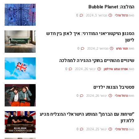
המלצה: Bubble Planet
מאת
כרמל פרג'י
פברואר 5, 2024
0
הסגנון הויקטוריאני המודרני: איך לאזן בין חדש
לישן
מאת
תמר מרש
פברואר 2, 2024
0
שינויים מהותיים בחוקי ההגירה לממלכה
מאת
אפרת‭ ‬שמש‭ ‬אידלסון
ינואר 26, 2024
0
פסטיבל הצגות ילדים
מאת
כרמל פרג'י
ינואר 26, 2024
0
״שיחות עם הברמן״ המופע הישראלי המצליח מגיע
ללונדון
מאת
כרמל פרג'י
ינואר 25, 2024
0