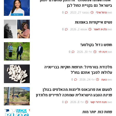
בישראל גם בקניית כחול לבן
מאת
כרמל פרג'י
נובמבר 21, 2023
0
נשים אייקוניות באומנות
מאת
כלנית לאופר
אוגוסט 2, 2026
0
חופש גדול בקולנוע!
מאת
דנה לוי
יולי 30, 2026
0
מלכודת בטרמינל: תרופות חוקיות בבריטניה
עלולות לסבך אתכם בחו”ל
מאת
נועה
יולי 24, 2026
0
לטעום את פרובאנס וליהנות מהאלפים בגולן:
פנינת הטבע הישראלית שמחכה לתיירים מלונדון
מאת
חנה דרורי קשי
יולי 8, 2026
0
פחות כוח. יותר מוח.