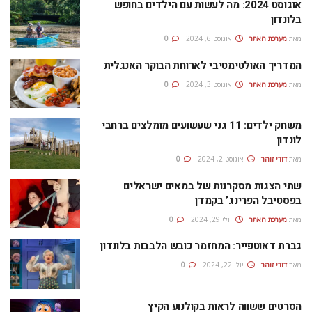
אוגוסט 2024: מה לעשות עם הילדים בחופש
בלונדון
מאת
מערכת האתר
אוגוסט 6, 2024
0
המדריך האולטימטיבי לארוחת הבוקר האנגלית
מאת
מערכת האתר
אוגוסט 3, 2024
0
משחק ילדים: 11 גני שעשועים מומלצים ברחבי
לונדון
מאת
דודי זוהר
אוגוסט 2, 2024
0
שתי הצגות מסקרנות של במאים ישראלים
בפסטיבל הפרינג’ בקמדן
מאת
מערכת האתר
יולי 29, 2024
0
גברת דאוטפייר: המחזמר כובש הלבבות בלונדון
מאת
דודי זוהר
יולי 22, 2024
0
הסרטים ששווה לראות בקולנוע הקיץ