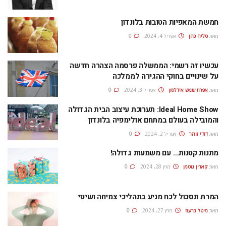
חמשת המאפיות הטובות בלונדון
מאת
טליה כהן
אפריל 4, 2024
0
עכשיו זה רשמי: הממשלה פרסמה הצהרה חדשה
על שינויים בחוקי ההגירה לממלכה
מאת
אפרת‭ ‬שמש‭ ‬אידלסון
אפריל 3, 2024
0
Ideal Home Show: תערוכת עיצוב הבית הגדולה
והמובילה בעולם במתחם אולימפיה בלונדון
מאת
דודי זוהר
אפריל 2, 2024
0
מתנות קטנות… עם משמעות גדולה!
מאת
קארין גוטמן
מרץ 28, 2024
0
המרת תסכול לכח מניע בתהליכי צמיחה ושינוי
מאת
מיטל ברעוז
מרץ 27, 2024
0