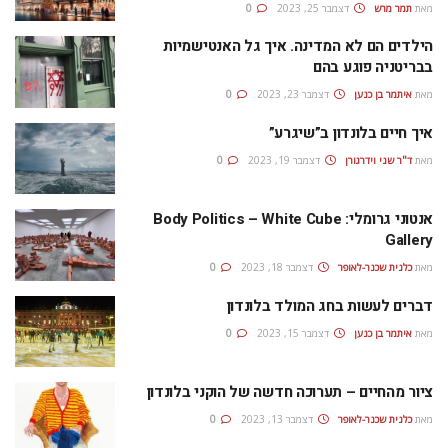
מאת
תמר מרש
דצמבר 25, 2023
0
הילדים הם לא המדינה. איך גל האנטישמיות
בבריטניה פוגע בהם
מאת
איתמר בן כנען
דצמבר 23, 2023
0
איך חיים בלונדון ב”שיגרע”
מאת
ד"ר שני וידרגורן
דצמבר 19, 2023
0
אנטוני גרומלי: Body Politics – White Cube
Gallery
מאת
כלנית שכנר-לאופר
דצמבר 18, 2023
0
דברים לעשות בחג המולד בלונדון
מאת
איתמר בן כנען
דצמבר 15, 2023
0
ציור מהחיים – תערוכה חדשה של הוקני בלונדון
מאת
כלנית שכנר-לאופר
דצמבר 13, 2023
0