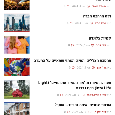
מאת
מערכת האתר
יולי 4, 2024
0
ויזת הרחבת חברה
מאת
כרמל פרג'י
יולי 3, 2024
0
יזמיות בלונדון
מאת
דודי זוהר
יולי 1, 2024
0
מהפכת הצללים: האיום הסמוי שמאיים על המערב
מאת
אילן כהן
יולי 1, 2024
0
תערוכה מיוחדת:”אור המאיר את החיים” (Light
Into Life) בקיו גרדנס
מאת
כלנית שכנר-לאופר
יוני 28, 2024
0
הוכחת מגורים. איפה זה פוגש אותך?
מאת
דנה אבן חן
יוני 26, 2024
0