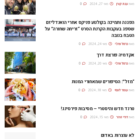
מאת
ענת קורן
מאי 27, 2024
0
הפגנה ותמיכה בקולנוע פניקס אחרי הואנדליזם
שספג בעקבות הקרנת הסרט “זריחה שחורה” על
הטבח בנובה
מאת
כרמל פרג'י
מאי 24, 2024
0
אקדמיה פורצת דרך
מאת
כרמל פרג'י
מאי 20, 2024
0
“מזל״: הסיפורים שמאחורי המנות
מאת
עומר לוגסי
מאי 18, 2024
0
טרנד חדש והיסטרי – מסיבות פירסינג!
מאת
דודי זוהר
מאי 15, 2024
0
לא עוצרות באדום