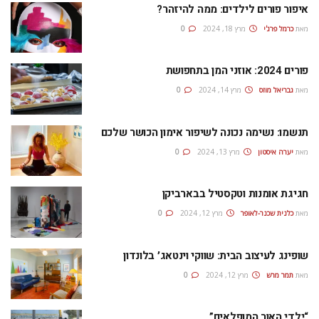
איפור פורים לילדים: ממה להיזהר?
מאת
כרמל פרג'י
מרץ 18, 2024
0
פורים 2024: אוזני המן בתחפושת
מאת
גבריאל מוזס
מרץ 14, 2024
0
תנשמו: נשימה נכונה לשיפור אימון הכושר שלכם
מאת
יערה איסטון
מרץ 13, 2024
0
חגיגת אומנות וטקסטיל בבארביקן
מאת
כלנית שכנר-לאופר
מרץ 12, 2024
0
שופינג לעיצוב הבית: שווקי וינטאג׳ בלונדון
מאת
תמר מרש
מרץ 12, 2024
0
“ילדי האור המופלאים”